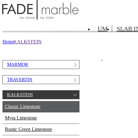
KALKSTEIN
Classic Limestone
UM
SLAB 
Heim
KALKSTEIN
MARMOR
TRAVERTIN
KALKSTEIN
Classic Limestone
Myra Limestone
Rustic Green Limestone