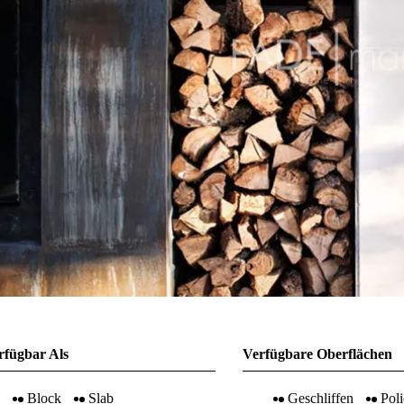
rfügbar Als
Verfügbare Oberflächen
Block
Slab
Geschliffen
Poli