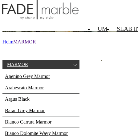
MARMOR
Blue Lagoon Marmor
UM
SLAB 
Heim
MARMOR
MARMOR
Apenino Grey Marmor
Arabescato Marmor
Argus Black
Baran Grey Marmor
Bianco Carrara Marmor
Bianco Dolomite Wavy Marmor