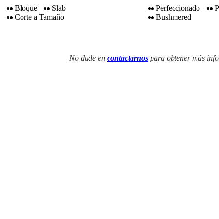
Bloque
Slab
Perfeccionado
P
Corte a Tamaño
Bushmered
No dude en
contactarnos
para obtener más info